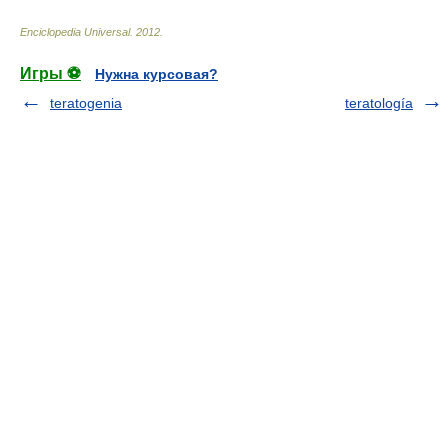
Enciclopedia Universal
.
2012
.
Игры ⚽
Нужна курсовая?
teratogenia
teratología