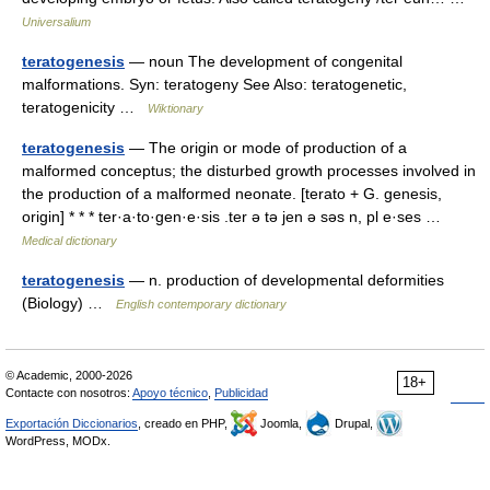
Universalium
teratogenesis
— noun The development of congenital
malformations. Syn: teratogeny See Also: teratogenetic,
teratogenicity …
Wiktionary
teratogenesis
— The origin or mode of production of a
malformed conceptus; the disturbed growth processes involved in
the production of a malformed neonate. [terato + G. genesis,
origin] * * * ter·a·to·gen·e·sis .ter ə tə jen ə səs n, pl e·ses …
Medical dictionary
teratogenesis
— n. production of developmental deformities
(Biology) …
English contemporary dictionary
© Academic, 2000-2026
18+
Contacte con nosotros:
Apoyo técnico
,
Publicidad
Exportación Diccionarios
, creado en PHP,
Joomla,
Drupal,
WordPress, MODx.