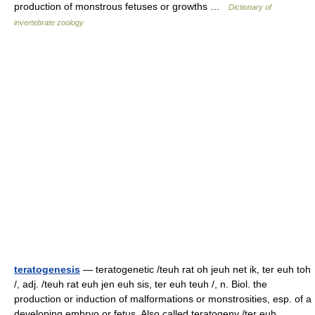
production of monstrous fetuses or growths …
Dictionary of
invertebrate zoology
teratogenesis
— teratogenetic /teuh rat oh jeuh net ik, ter euh toh
/, adj. /teuh rat euh jen euh sis, ter euh teuh /, n. Biol. the
production or induction of malformations or monstrosities, esp. of a
developing embryo or fetus. Also called teratogeny /ter euh… …