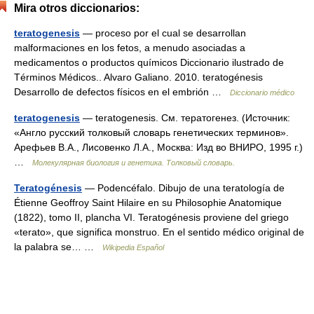
Mira otros diccionarios:
teratogenesis
— proceso por el cual se desarrollan
malformaciones en los fetos, a menudo asociadas a
medicamentos o productos químicos Diccionario ilustrado de
Términos Médicos.. Alvaro Galiano. 2010. teratogénesis
Desarrollo de defectos físicos en el embrión …
Diccionario médico
teratogenesis
— teratogenesis. См. тератогенез. (Источник:
«Англо русский толковый словарь генетических терминов».
Арефьев В.А., Лисовенко Л.А., Москва: Изд во ВНИРО, 1995 г.)
…
Молекулярная биология и генетика. Толковый словарь.
Teratogénesis
— Podencéfalo. Dibujo de una teratología de
Étienne Geoffroy Saint Hilaire en su Philosophie Anatomique
(1822), tomo II, plancha VI. Teratogénesis proviene del griego
«terato», que significa monstruo. En el sentido médico original de
la palabra se… …
Wikipedia Español