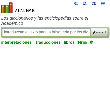
RU
EN
DE
FR
es-academic.com
Los diccionarios y las enciclopedias sobre el
Académico
¡Buscar!
interpretaciones
Traducciones
libros
Игры ⚽